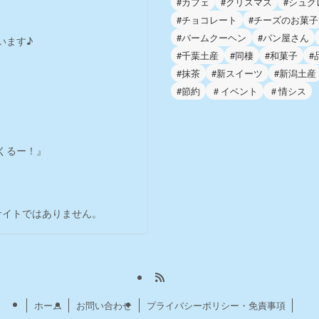
#カフェ
#クリスマス
#シュク
#チョコレート
#チーズのお菓子
#バームクーヘン
#パン屋さん
います♪
#千葉土産
#同棲
#和菓子
#
#抹茶
#新スイーツ
#新潟土産
#節約
＃イベント
＃情シス
くるー！』
。
サイトではありません。
ホーム
お問い合わせ
プライバシーポリシー・免責事項