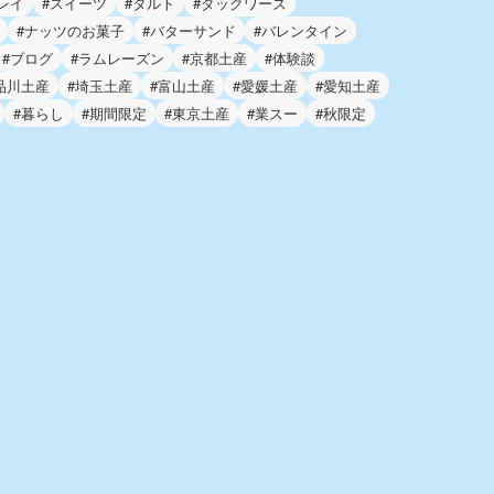
レイ
#スイーツ
#タルト
#ダックワーズ
#ナッツのお菓子
#バターサンド
#バレンタイン
#ブログ
#ラムレーズン
#京都土産
#体験談
品川土産
#埼玉土産
#富山土産
#愛媛土産
#愛知土産
#暮らし
#期間限定
#東京土産
#業スー
#秋限定