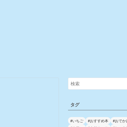
タグ
#いちご
#おすすめ本
#おでか