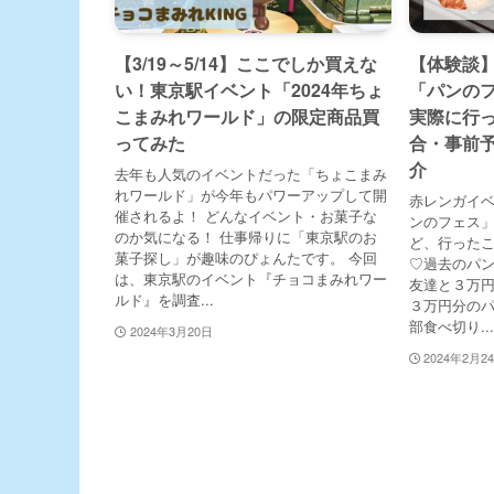
【3/19～5/14】ここでしか買えな
【体験談】
い！東京駅イベント「2024年ちょ
「パンの
こまみれワールド」の限定商品買
実際に行
ってみた
合・事前
介
去年も人気のイベントだった「ちょこまみ
れワールド」が今年もパワーアップして開
赤レンガイ
催されるよ！ どんなイベント・お菓子な
ンのフェス
のか気になる！ 仕事帰りに「東京駅のお
ど、行ったこ
菓子探し」が趣味のぴょんたです。 今回
♡過去のパ
は、東京駅のイベント『チョコまみれワー
友達と３万
ルド』を調査...
３万円分の
部食べ切り...
2024年3月20日
2024年2月2