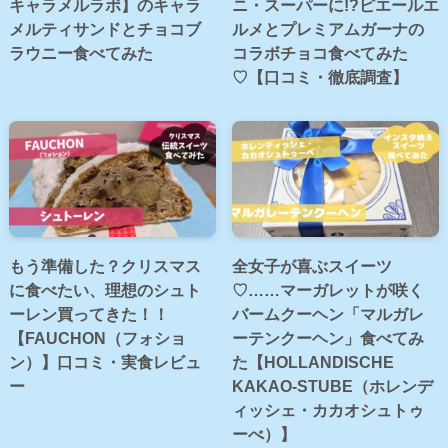
キャラメルラボ】のキャラ
ニ・スーパーに!?ピエールエ
メルティサンドとチョコブ
ルメとプレミアムガーナの
ラウニー食べてみた
コラボチョコ食べてみた
♡【口コミ・徹底調査】
もう準備した？クリスマス
全女子が喜ぶスイーツ
に食べたい、理想のシュト
♡……マーガレットが咲く
ーレン買ってきた！！
バームクーヘン「マルガレ
【FAUCHON（フォショ
ーテンクーヘン」食べてみ
ン）】口コミ・実食レビュ
た【HOLLANDISCHE
ー
KAKAO-STUBE（ホレンデ
ィッシェ・カカオシュトゥ
ーべ）】