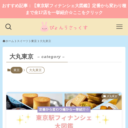
おすすめ記事：【東京駅フィナンシェ大図鑑】定番から変わり種
まで全17店を一挙紹介☆ここをクリック
ホーム
スイーツ
東京
大丸東京
大丸東京
– category –
東京
大丸東京
大丸東京