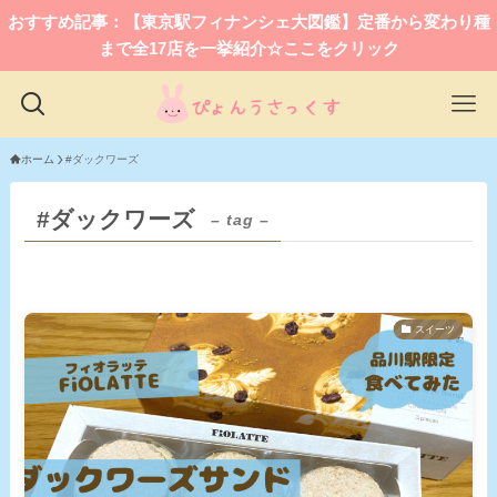
おすすめ記事：【東京駅フィナンシェ大図鑑】定番から変わり種
まで全17店を一挙紹介☆ここをクリック
ホーム
#ダックワーズ
#ダックワーズ
– tag –
スイーツ