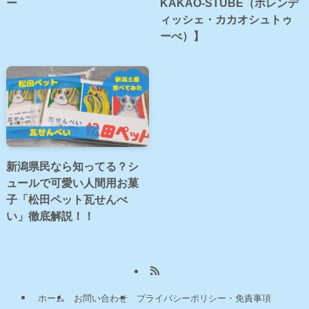
ー
KAKAO-STUBE（ホレンデ
ィッシェ・カカオシュトゥ
ーべ）】
新潟県民なら知ってる？シ
ュールで可愛い人間用お菓
子「松田ペット瓦せんべ
い」徹底解説！！
ホーム
お問い合わせ
プライバシーポリシー・免責事項