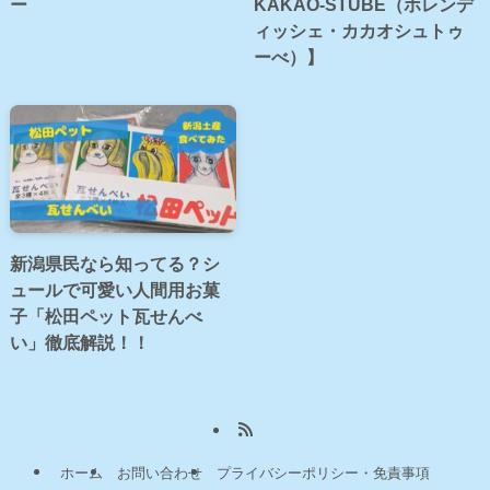
ー
KAKAO-STUBE（ホレンデ
ィッシェ・カカオシュトゥ
ーべ）】
新潟県民なら知ってる？シ
ュールで可愛い人間用お菓
子「松田ペット瓦せんべ
い」徹底解説！！
ホーム
お問い合わせ
プライバシーポリシー・免責事項