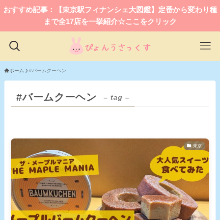
おすすめ記事：【東京駅フィナンシェ大図鑑】定番から変わり種
まで全17店を一挙紹介☆ここをクリック
ホーム
#バームクーヘン
#バームクーヘン
– tag –
東京