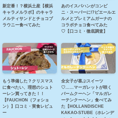
新定番！？横浜土産【横浜
あのイスパハンがコンビ
キャラメルラボ】のキャラ
ニ・スーパーに!?ピエールエ
メルティサンドとチョコブ
ルメとプレミアムガーナの
ラウニー食べてみた
コラボチョコ食べてみた
♡【口コミ・徹底調査】
もう準備した？クリスマス
全女子が喜ぶスイーツ
に食べたい、理想のシュト
♡……マーガレットが咲く
ーレン買ってきた！！
バームクーヘン「マルガレ
【FAUCHON（フォショ
ーテンクーヘン」食べてみ
ン）】口コミ・実食レビュ
た【HOLLANDISCHE
ー
KAKAO-STUBE（ホレンデ