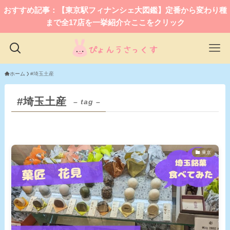
おすすめ記事：【東京駅フィナンシェ大図鑑】定番から変わり種
まで全17店を一挙紹介☆ここをクリック
ホーム
#埼玉土産
#埼玉土産
– tag –
東京