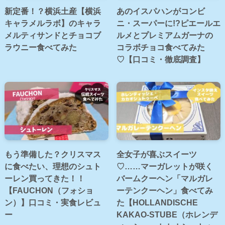
新定番！？横浜土産【横浜
あのイスパハンがコンビ
キャラメルラボ】のキャラ
ニ・スーパーに!?ピエールエ
メルティサンドとチョコブ
ルメとプレミアムガーナの
ラウニー食べてみた
コラボチョコ食べてみた
♡【口コミ・徹底調査】
もう準備した？クリスマス
全女子が喜ぶスイーツ
に食べたい、理想のシュト
♡……マーガレットが咲く
ーレン買ってきた！！
バームクーヘン「マルガレ
【FAUCHON（フォショ
ーテンクーヘン」食べてみ
ン）】口コミ・実食レビュ
た【HOLLANDISCHE
ー
KAKAO-STUBE（ホレンデ