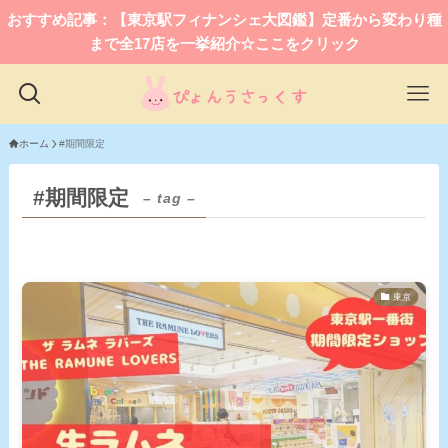
おすすめ記事：【東京駅フィナンシェ大図鑑】定番から変わり種
まで全17店を一挙紹介☆ここをクリック
ホーム
#期間限定
#期間限定
– tag –
東京