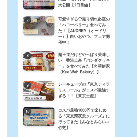
大公開【1日目編】
可愛すぎる♡売り切れ必至の
「ハローベリー」食べてみ
た！【AUDREY（オードリ
ー）】白いおやつ。フェア開
催中！
超王道だけどやっぱり美味し
い、香港土産「パンダクッキ
ー」を食べてみた【奇華餅家
（Kee Wah Bakery）】
シーキューブの『東京ティラ
ミスロール』がコスパ最強す
ぎる！！【東京土産】
コスパ最強1000円で楽しめ
る「東京湾夜景クルーズ」に
行ってきた【みなとみらい→
竹芝】