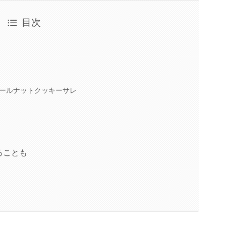
目次
ールナットクッキーサレ
ることも