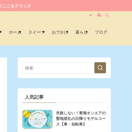
☆ここをクリック
ホーム
スイーツ
おでかけ
暮らし
ブログ
人気記事
失敗しない！東海オンエアの
聖地巡礼の日帰りモデルコー
ス【車・自転車】