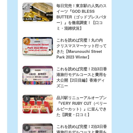
毎日完売！東京駅の人気のス
イーツ『GOD BLESS
BUTTER（ゴッドブレスバタ
ー）』を徹底調査！【口コ
ミ・混雑状況】
これを読めば完璧！丸の内
クリスマスマーケット行って
きた【Marunouchi Street
Park 2023 Winter】
これを読めば完璧！2泊3日香
港旅行モデルコースと費用を
大公開【2日目編】香港ディ
ズニー
品川駅リニューアルオープン
『VERY RUBY CUT（ベリー
ルビーカット）』に並んでき
た【調査・口コミ】
これを読めば完璧！2泊3日香
港旅行モデルコースと費用を