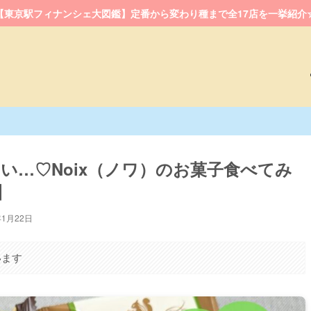
【東京駅フィナンシェ大図鑑】定番から変わり種まで全17店を一挙紹介
い…♡Noix（ノワ）のお菓子食べてみ
】
年1月22日
います