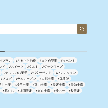
けプラン
#ふるさと納税
#まとめ記事
#イベント
レイ
#スイーツ
#タルト
#ダックワーズ
#ナッツのお菓子
#バターサンド
#バレンタイン
#ブログ
#ラムレーズン
#京都土産
#体験談
品川土産
#埼玉土産
#富山土産
#愛媛土産
#愛知土産
#暮らし
#期間限定
#東京土産
#業スー
#秋限定