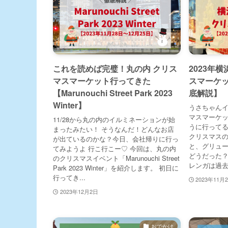
これを読めば完璧！丸の内 クリス
2023年
マスマーケット行ってきた
スマーケ
【Marunouchi Street Park 2023
底解説】
Winter】
うさちゃん
マスマーケ
11/28から丸の内のイルミネーションが始
うに行ってる
まったみたい！ そうなんだ！どんなお店
クリスマス
が出ているのかな？今日、会社帰りに行っ
と、グリュー
てみようよ 行こ行こー♡ 今回は、丸の内
どうだった？
のクリスマスイベント「Marunouchi Street
レンガは過去.
Park 2023 Winter」を紹介します。 初日に
行ってき...
2023年11月
2023年12月2日
おでかけ