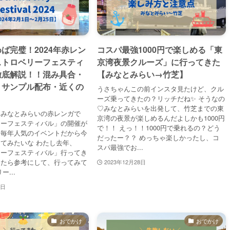
ば完璧！2024年赤レン
コスパ最強1000円で楽しめる「東
ストロベリーフェスティ
京湾夜景クルーズ」に行ってきた
徹底解説！！混み具合・
【みなとみらい→竹芝】
・サンプル配布・近くの
うさちゃんこの前インスタ見たけど、クル
ーズ乗ってきたの？リッチだね✨ そうなの
♡みなとみらいを出発して、竹芝までの東
・みなとみらいの赤レンガで
京湾の夜景が楽しめるんだよしかも1000円
リーフェスティバル」の開催が
で！！ えっ！！1000円で乗れるの？どう
！毎年人気のイベントだから今
だったー？？ めっちゃ楽しかったし、コ
てみたいな わたし去年、
スパ最強でお...
リーフェスティバル」行ってき
ったら参考にして、行ってみて
2023年12月28日
ー...
8日
おでかけ
おでかけ