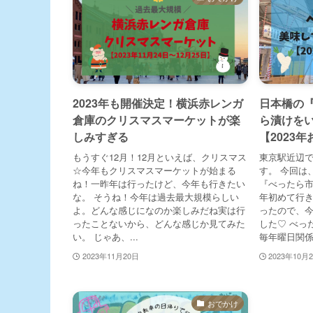
2023年も開催決定！横浜赤レンガ
日本橋の
倉庫のクリスマスマーケットが楽
ら漬けを
しみすぎる
【2023
もうすぐ12月！12月といえば、クリスマス
東京駅近辺で
☆今年もクリスマスマーケットが始まる
す。 今回は
ね！一昨年は行ったけど、今年も行きたい
『べったら市
な。 そうね！今年は過去最大規模らしい
年初めて行
よ。どんな感じになのか楽しみだね実は行
ったので、
ったことないから、どんな感じか見てみた
した♡ べっ
い。 じゃあ、...
毎年曜日関係な
2023年11月20日
2023年10月
おでかけ