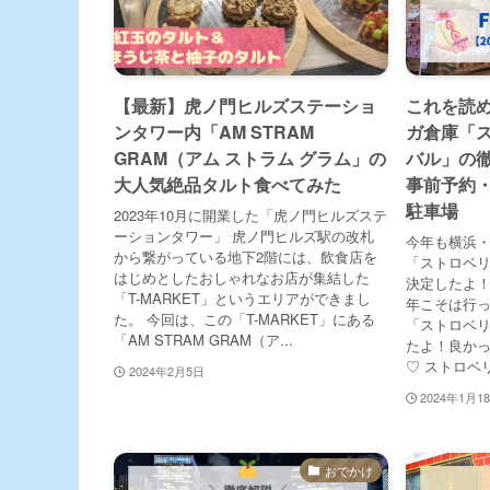
【最新】虎ノ門ヒルズステーショ
これを読め
ンタワー内「AM STRAM
ガ倉庫「
GRAM（アム ストラム グラム」の
バル」の
大人気絶品タルト食べてみた
事前予約
駐車場
2023年10月に開業した「虎ノ門ヒルズステ
ーションタワー」 虎ノ門ヒルズ駅の改札
今年も横浜
から繋がっている地下2階には、飲食店を
「ストロベ
はじめとしたおしゃれなお店が集結した
決定したよ
「T-MARKET」というエリアができまし
年こそは行っ
た。 今回は、この「T-MARKET」にある
「ストロベ
「AM STRAM GRAM（ア...
たよ！良か
♡ ストロベリ
2024年2月5日
2024年1月1
おでかけ