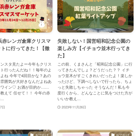
横浜赤レンガ倉庫クリスマ
失敗しない！国営昭和記念公園の
ットに行ってきた！【徹
楽しみ方【イチョウ並木行ってき
た】
インスタ見たよー今年もクリス
この前、くまさんと「昭和記念公園」に行
ット行ったんだね！！毎年のよ
ってきたんでしょ？どうだった？？ イチ
よね 今年で4回目かな？あの
ョウ並木がすごくきれいだったよ！楽しか
の雰囲気が大好きなんだよねあ
ったけど、下調べしないで行ったら、ちょ
ワイン♡ お酒が目的か……
っと失敗しちゃった そうなんだ！私も今
教えて 任せて！！ 今年の赤
度行くから、どんなことに気をつけた方が
..
いいか教え...
27日
2023年11月26日
おでかけ
おでかけ