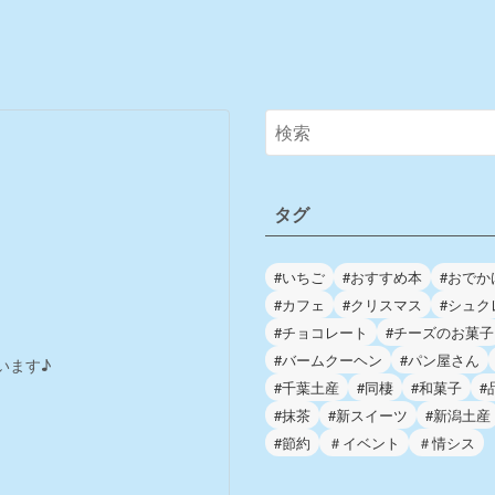
タグ
#いちご
#おすすめ本
#おでか
#カフェ
#クリスマス
#シュク
#チョコレート
#チーズのお菓子
#バームクーヘン
#パン屋さん
います♪
#千葉土産
#同棲
#和菓子
#
#抹茶
#新スイーツ
#新潟土産
#節約
＃イベント
＃情シス