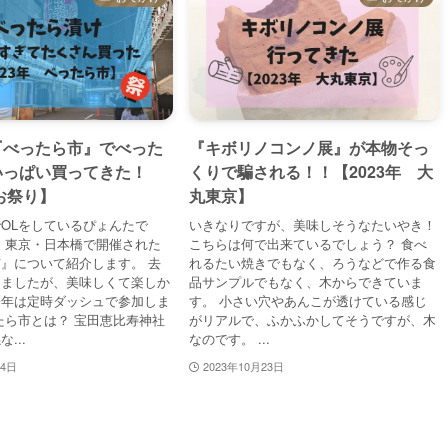
『べったら市』でべった
『キボリノコンノ展』が本物そっ
いっぱい買ってきた！
くりで騙される！！【2023年 大
年お祭り】
丸東京】
OLをしているぴょんたで
いきなりですが、美味しそうなたいやき！
、東京・日本橋で開催された
こちらは何で出来ているでしょう？ 食べ
』について紹介します。 去
れるたい焼きでもなく、ろうなどで作る食
きましたが、美味しくて楽しか
品サンプルでもなく、木からできていま
今年は定時ダッシュで参加しま
す。 小さい穴やあんこが透けている感じ
たら市とは？ 宝田恵比寿神社
がリアルで、ふかふかしてそうですが、木
...
なのです。 ...
24日
2023年10月23日