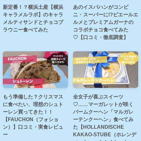
新定番！？横浜土産【横浜
あのイスパハンがコンビ
キャラメルラボ】のキャラ
ニ・スーパーに!?ピエールエ
メルティサンドとチョコブ
ルメとプレミアムガーナの
ラウニー食べてみた
コラボチョコ食べてみた
♡【口コミ・徹底調査】
もう準備した？クリスマス
全女子が喜ぶスイーツ
に食べたい、理想のシュト
♡……マーガレットが咲く
ーレン買ってきた！！
バームクーヘン「マルガレ
【FAUCHON（フォショ
ーテンクーヘン」食べてみ
ン）】口コミ・実食レビュ
た【HOLLANDISCHE
ー
KAKAO-STUBE（ホレンデ