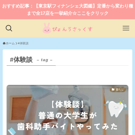
おすすめ記事：【東京駅フィナンシェ大図鑑】定番から変わり種
まで全17店を一挙紹介☆ここをクリック
ホーム
#体験談
#体験談
– tag –
暮らし