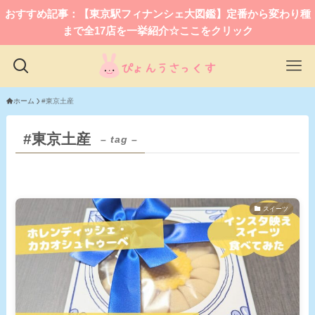
おすすめ記事：【東京駅フィナンシェ大図鑑】定番から変わり種
まで全17店を一挙紹介☆ここをクリック
ホーム
#東京土産
#東京土産
– tag –
スイーツ