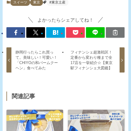
スイーツ
東京
#東京土産
よかったらシェアしてね！
静岡行ったらこれ買っ
フィナンシェ超激戦区！
て。美味しい！可愛い！
定番から変わり種まで全
「CHIYOの和バームクー
17店を一挙紹介☆【東京
ヘン」食べてみた
駅フィナンシェ大図鑑】
関連記事