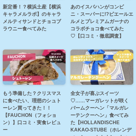
新定番！？横浜土産【横浜
あのイスパハンがコンビ
キャラメルラボ】のキャラ
ニ・スーパーに!?ピエールエ
メルティサンドとチョコブ
ルメとプレミアムガーナの
ラウニー食べてみた
コラボチョコ食べてみた
♡【口コミ・徹底調査】
もう準備した？クリスマス
全女子が喜ぶスイーツ
に食べたい、理想のシュト
♡……マーガレットが咲く
ーレン買ってきた！！
バームクーヘン「マルガレ
【FAUCHON（フォショ
ーテンクーヘン」食べてみ
ン）】口コミ・実食レビュ
た【HOLLANDISCHE
ー
KAKAO-STUBE（ホレンデ