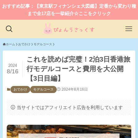
おすすめ記事：【東京駅フィナンシェ大図鑑】定番から変わり種
まで全17店を一挙紹介☆ここをクリック
ホーム
おでかけ
モデルコース
これを読めば完璧！2泊3日香港旅
2024
行モデルコースと費用を大公開
8/16
【3日目編】
2024年8月16日
おでかけ
モデルコース
当サイトではアフィリエイト広告を利用しています