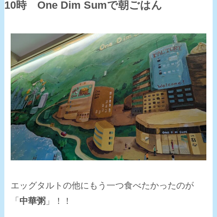
10時 One Dim Sumで朝ごはん
エッグタルトの他にもう一つ食べたかったのが
「
中華粥
」！！