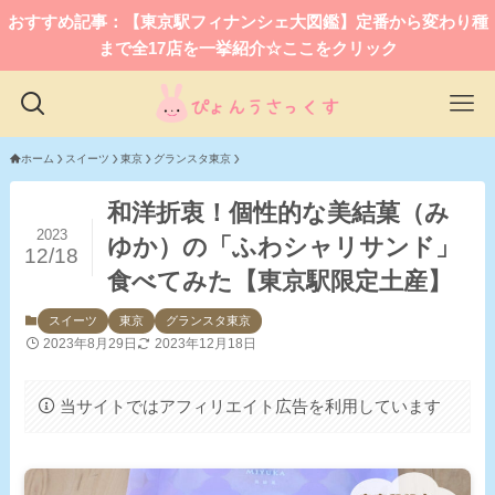
おすすめ記事：【東京駅フィナンシェ大図鑑】定番から変わり種
まで全17店を一挙紹介☆ここをクリック
ホーム
スイーツ
東京
グランスタ東京
和洋折衷！個性的な美結菓（み
2023
ゆか）の「ふわシャリサンド」
12/18
食べてみた【東京駅限定土産】
スイーツ
東京
グランスタ東京
2023年8月29日
2023年12月18日
当サイトではアフィリエイト広告を利用しています