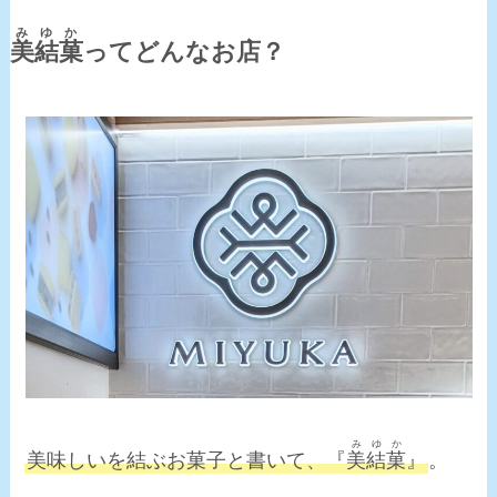
みゆか
美結菓
ってどんなお店？
みゆか
美味しいを結ぶお菓子と書いて、『
美結菓
』
。