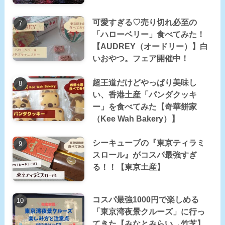
可愛すぎる♡売り切れ必至の
「ハローベリー」食べてみた！
【AUDREY（オードリー）】白
いおやつ。フェア開催中！
超王道だけどやっぱり美味し
い、香港土産「パンダクッキ
ー」を食べてみた【奇華餅家
（Kee Wah Bakery）】
シーキューブの『東京ティラミ
スロール』がコスパ最強すぎ
る！！【東京土産】
コスパ最強1000円で楽しめる
「東京湾夜景クルーズ」に行っ
てきた【みなとみらい→竹芝】