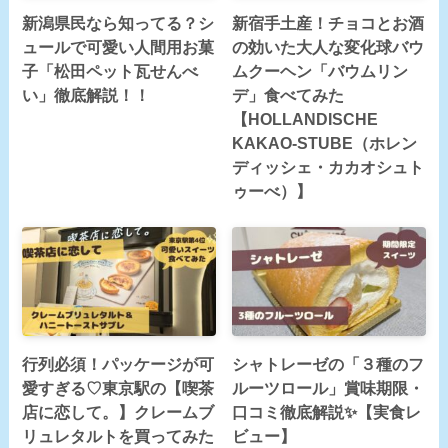
新潟県民なら知ってる？シ
新宿手土産！チョコとお酒
ュールで可愛い人間用お菓
の効いた大人な変化球バウ
子「松田ペット瓦せんべ
ムクーヘン「バウムリン
い」徹底解説！！
デ」食べてみた
【HOLLANDISCHE
KAKAO-STUBE（ホレン
ディッシェ・カカオシュト
ゥーべ）】
行列必須！パッケージが可
シャトレーゼの「３種のフ
愛すぎる♡東京駅の【喫茶
ルーツロール」賞味期限・
店に恋して。】クレームブ
口コミ徹底解説✨【実食レ
リュレタルトを買ってみた
ビュー】