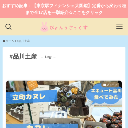
おすすめ記事：【東京駅フィナンシェ大図鑑】定番から変わり種
まで全17店を一挙紹介☆ここをクリック
ホーム
#品川土産
#品川土産
– tag –
スイーツ