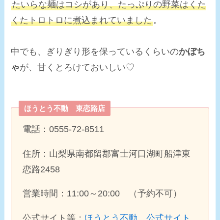
たいらな麺はコシがあり、たっぷりの野菜は
くた
くたトロトロ
に煮込まれていました
。
中でも、ぎりぎり形を保っているくらいの
かぼち
ゃ
が、甘くとろけておいしい♡
ほうとう不動 東恋路店
電話：0555-72-8511
住所：山梨県南都留郡富士河口湖町船津東
恋路2458
営業時間：11:00～20:00 （予約不可）
公式サイト等：
ほうとう不動 公式サイト