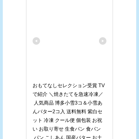
おもてなしセレクション受賞 TV
で紹介 ＼焼きたてを急速冷凍／
 人気商品 博多小雪3コ＆小雪あ
んバター2コ入 送料無料 紫白セ
ット 冷凍 クール便 個包装 お祝
い お取り寄せ 生食パン 食パン
 パン こしあん 国産バター お土