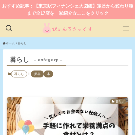
おすすめ記事：【東京駅フィナンシェ大図鑑】定番から変わり種
まで全17店を一挙紹介☆ここをクリック
ホーム
暮らし
暮らし
– category –
暮らし
美容
本
暮らし