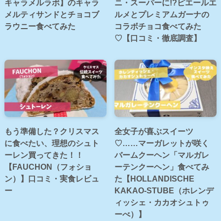
キャラメルラボ】のキャラ
ニ・スーパーに!?ピエールエ
メルティサンドとチョコブ
ルメとプレミアムガーナの
ラウニー食べてみた
コラボチョコ食べてみた
♡【口コミ・徹底調査】
もう準備した？クリスマス
全女子が喜ぶスイーツ
に食べたい、理想のシュト
♡……マーガレットが咲く
ーレン買ってきた！！
バームクーヘン「マルガレ
【FAUCHON（フォショ
ーテンクーヘン」食べてみ
ン）】口コミ・実食レビュ
た【HOLLANDISCHE
ー
KAKAO-STUBE（ホレンデ
ィッシェ・カカオシュトゥ
ーべ）】