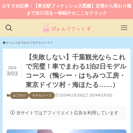
おすすめ記事：【東京駅フィナンシェ大図鑑】定番から変わり種
まで全17店を一挙紹介☆ここをクリック
ホーム
おでかけ
モデルコース
【失敗しない】千葉観光ならこれ
で完璧！車でまわる1泊2日モデル
2024
3/03
コース（鴨シー・はちみつ工房・
東京ドイツ村・海ほたる……）
2024年2月29日
2024年3月3日
おでかけ
モデルコース
当サイトではアフィリエイト広告を利用しています