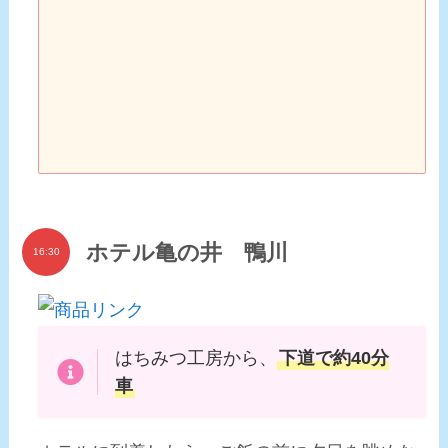
ホテル亀の井 鴨川
16:30
はちみつ工房から、
下道で約40分
車