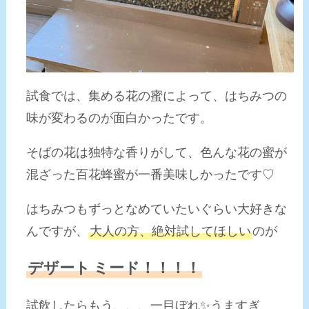
試食では、集める花の蜜によって、はちみつの
味が変わるのが面白かったです。
そばの花は独特な香りがして、色んな花の蜜が
混ざった百花蜂蜜が一番美味しかったです♡
はちみつもずっとなめていたいぐらい大好きな
んですが、
大人の方、絶対試してほしい
のが
デザート
ミード！！！！
試飲したらもう、、、一目ぼれ✨うますぎ