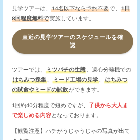
見学ツアーは、
14名以下なら予約不要
で、
1日
8回程度無料で
実施しています。
直近の見学ツアーのスケジュールを確
認
ツアーでは、
ミツバチの生態
、遠心分離機での
はちみつ採集
、
ミード工場の見学
、
はちみつ
の試食やミードの試飲
ができます。
1回約40分程度で短めですが、
子供から大人ま
で楽しめる内容
となっております。
【観覧注意】ハチがうじゃうじゃの写真が出て