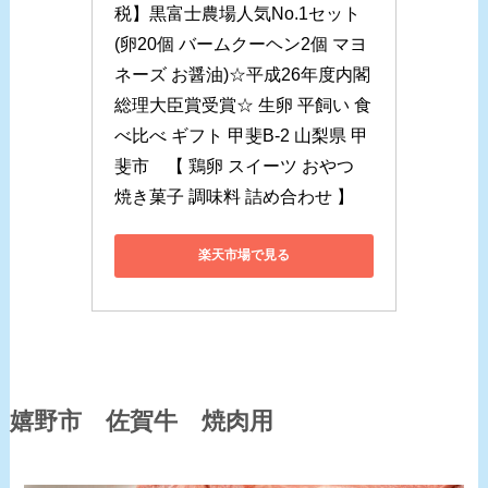
税】黒富士農場人気No.1セット 
(卵20個 バームクーヘン2個 マヨ
ネーズ お醤油)☆平成26年度内閣
総理大臣賞受賞☆ 生卵 平飼い 食
べ比べ ギフト 甲斐B-2 山梨県 甲
斐市　【 鶏卵 スイーツ おやつ 
焼き菓子 調味料 詰め合わせ 】
楽天市場で見る
嬉野市 佐賀牛 焼肉用