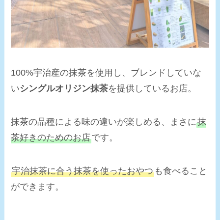
100%宇治産の抹茶を使用し、ブレンドしていな
い
シングルオリジン抹茶
を提供しているお店。
抹茶の品種による味の違いが楽しめる、まさに
抹
茶好きのためのお店
です。
宇治抹茶に合う抹茶を使ったおやつ
も食べること
ができます。