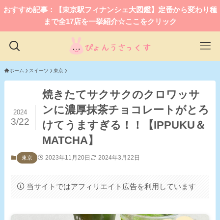
おすすめ記事：【東京駅フィナンシェ大図鑑】定番から変わり種
まで全17店を一挙紹介☆ここをクリック
ホーム
スイーツ
東京
焼きたてサクサクのクロワッサ
ンに濃厚抹茶チョコレートがとろ
2024
3/22
けてうますぎる！！【IPPUKU＆
MATCHA】
2023年11月20日
2024年3月22日
東京
当サイトではアフィリエイト広告を利用しています